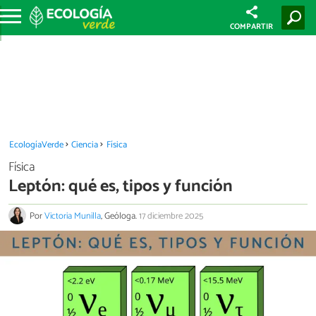
COMPARTIR
EcologíaVerde
Ciencia
Física
Física
Leptón: qué es, tipos y función
Por
Victoria Munilla
, Geóloga.
17 diciembre 2025