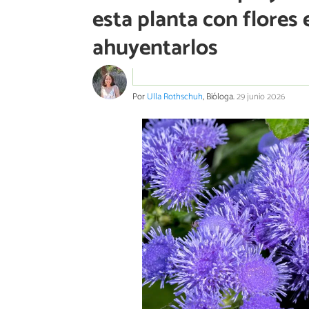
esta planta con flores 
ahuyentarlos
Por
Ulla Rothschuh
, Bióloga.
29 junio 2026