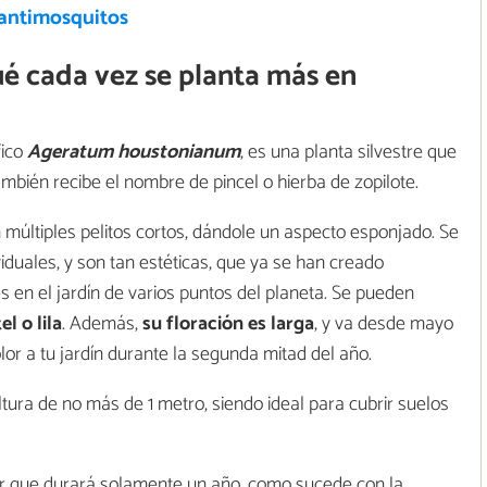
 antimosquitos
ué cada vez se planta más en
fico
Ageratum houstonianum
, es una planta silvestre que
bién recibe el nombre de pincel o hierba de zopilote.
n múltiples pelitos cortos, dándole un aspecto esponjado. Se
iduales, y son tan estéticas, que ya se han creado
 en el jardín de varios puntos del planeta. Se pueden
el o lila
. Además,
su floración es larga
, y va desde mayo
lor a tu jardín durante la segunda mitad del año.
tura de no más de 1 metro, siendo ideal para cubrir suelos
cir que durará solamente un año, como sucede con la