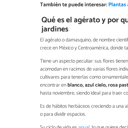
También te puede interesar:
Plantas
Qué es el agérato y por q
jardines
El agérato o damasquino, de nombre cientí
crece en México y Centroamérica, donde tam
Tiene un aspecto peculiar: sus flores tiene
acomodan en racimos de varias flores indiv
cultivares para tenerlas como ornamentales
encontrar en
blanco, azul cielo, rosa past
hasta noviembre, siendo ideal para traer co
Es de hábitos herbáceos creciendo a una al
o para dividir espacios.
Su ciclo de vida es
anual
, lo que quiere de