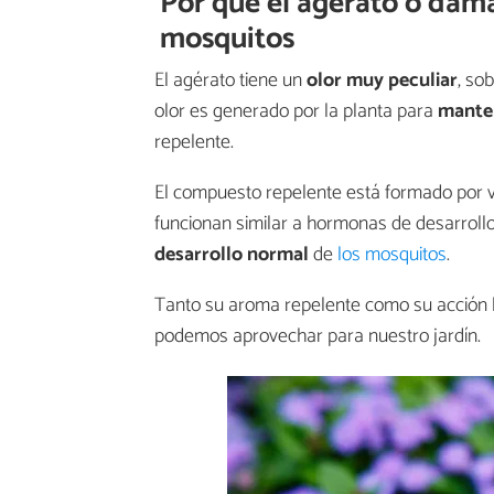
Por qué el agérato o dam
mosquitos
El agérato tiene un
olor muy peculiar
, so
olor es generado por la planta para
manten
repelente.
El compuesto repelente está formado por var
funcionan similar a hormonas de desarrollo 
desarrollo normal
de
los mosquitos
.
Tanto su aroma repelente como su acción l
podemos aprovechar para nuestro jardín.