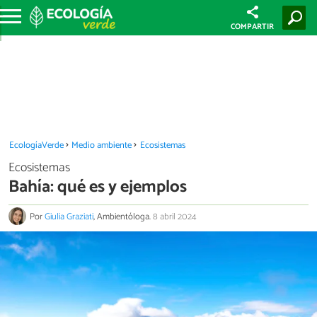
COMPARTIR
EcologíaVerde
Medio ambiente
Ecosistemas
Ecosistemas
Bahía: qué es y ejemplos
Por
Giulia Graziati
, Ambientóloga.
8 abril 2024