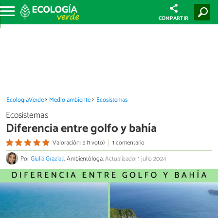
COMPARTIR
EcologíaVerde
Medio ambiente
Ecosistemas
Ecosistemas
Diferencia entre golfo y bahía
Valoración: 5 (1 voto)
1 comentario
Por
Giulia Graziati
, Ambientóloga.
Actualizado: 1 julio 2024