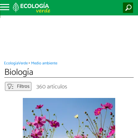
EcologíaVerde
Medio ambiente
Biología
360 artículos
Filtros