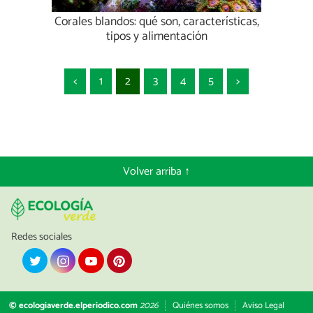
Corales blandos: qué son, características,
tipos y alimentación
<
1
2
3
4
5
>
Volver arriba ↑
Redes sociales
© ecologiaverde.elperiodico.com
2026
Quiénes somos
Aviso Legal