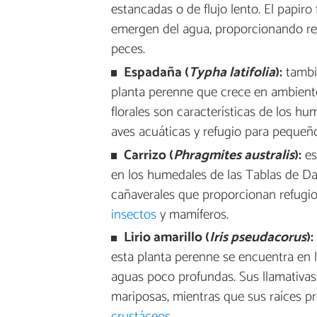
estancadas o de flujo lento. El papiro
emergen del agua, proporcionando ref
peces.
Espadaña (
Typha latifolia
):
tambié
planta perenne que crece en ambient
florales son características de los h
aves acuáticas y refugio para pequeñ
Carrizo (
Phragmites australis
):
es
en los humedales de las Tablas de Dai
cañaverales que proporcionan refugio
insectos
y mamíferos.
Lirio amarillo (
Iris pseudacorus
):
esta planta perenne se encuentra en 
aguas poco profundas. Sus llamativas 
mariposas, mientras que sus raíces p
crustáceos
.