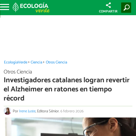
COMPARTIR
EcologíaVerde
Ciencia
Otros Ciencia
Otros Ciencia
Investigadores catalanes logran revertir
el Alzheimer en ratones en tiempo
récord
Por
Irene Juste
, Editora Sénior.
6 febrero 2026