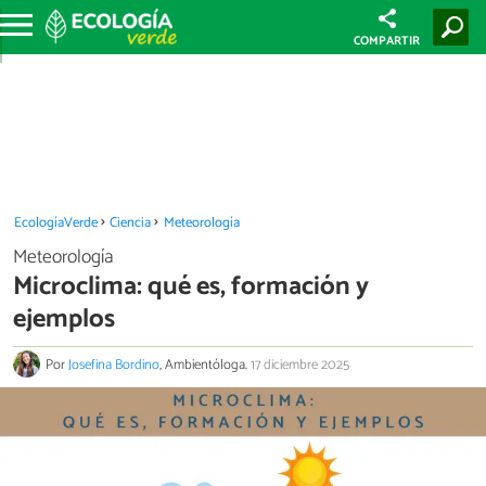
COMPARTIR
EcologíaVerde
Ciencia
Meteorología
Meteorología
Microclima: qué es, formación y
ejemplos
Por
Josefina Bordino
, Ambientóloga.
17 diciembre 2025