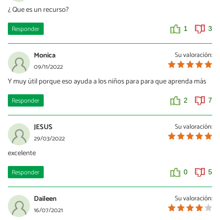
dime una frase de que como el ha transformado la naturaleza
¿ Que es un recurso?
0
0
Responder
1
3
Monica
Su valoración:
09/11/2022
Y muy útil porque eso ayuda a los niños para para que aprenda más
Responder
2
7
JESUS
Su valoración:
29/03/2022
excelente
Responder
0
5
Daileen
Su valoración:
16/07/2021