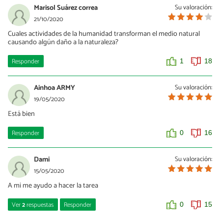
Marisol Suárez correa
Su valoración:
21/10/2020
Cuales actividades de la humanidad transforman el medio natural
causando algún daño a la naturaleza?
Responder
1
18
Ainhoa ARMY
Su valoración:
19/05/2020
Está bien
Responder
0
16
Dami
Su valoración:
15/05/2020
A mi me ayudo a hacer la tarea
Ver
2
respuestas
Responder
0
15