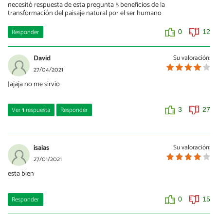
necesitó respuesta de esta pregunta 5 beneficios de la
transformación del paisaje natural por el ser humano
Responder
0
12
David
Su valoración:
27/04/2021
Jajaja no me sirvio
Ver
1
respuesta
Responder
3
27
Karen
06/01/2022
isaias
Su valoración:
jajaja a mi si
27/01/2021
esta bien
0
2
Responder
0
15