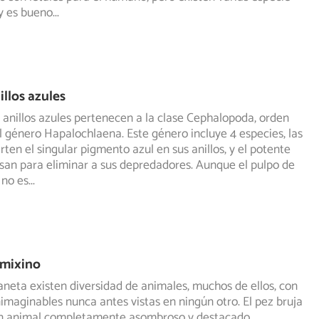
 y es bueno
...
illos azules
 anillos azules pertenecen a la clase Cephalopoda, orden
 género Hapalochlaena. Este género incluye 4 especies, las
ten el singular pigmento azul en sus anillos, y el potente
an para eliminar a sus depredadores. Aunque el pulpo de
 no es
...
 mixino
aneta existen diversidad de animales, muchos de ellos, con
nimaginables nunca antes vistas en ningún otro. El pez
bruja
un animal completamente asombroso y destacado,