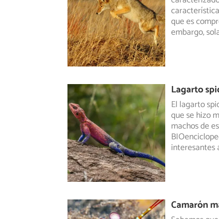
caracterizad
característic
que es compre
embargo, sol
Lagarto sp
El lagarto sp
que se hizo m
machos
de es
BIOencicloped
interesantes 
Camarón ma