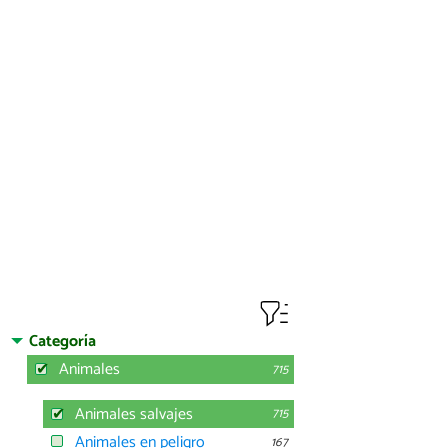
Categoría
Animales
715
Animales salvajes
715
Animales en peligro
167