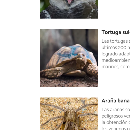
Tortuga sul
Las tortugas
últimos 200 m
logrado adap
medioambient
marinos, como
Araña bana
Las arañas so
peligrosos ve
la
obtención d
los venenos n