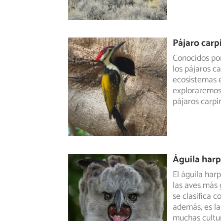
Pájaro carp
Conocidos por
los pájaros c
ecosistemas
e
exploraremos 
pájaros carpi
Águila harp
El águila har
las aves más 
se clasifica 
además, es l
muchas cultu