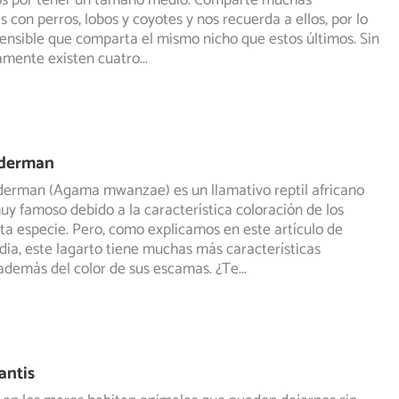
os por tener un tamaño medio. Comparte muchas
as con
perros, lobos y coyotes y nos recuerda a ellos, por lo
nsible que comparta el mismo nicho que estos últimos. Sin
amente existen cuatro
...
iderman
iderman (Agama mwanzae) es un llamativo reptil africano
uy famoso debido a la característica coloración de los
ta especie. Pero, como explicamos en este artículo de
ia, este lagarto tiene muchas más características
además del color de sus escamas. ¿Te
...
ntis