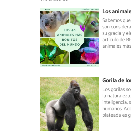
Los animal
Sabemos que l
son consider
su gracia y e
artículo de B
animales más
Gorila de l
Los gorilas s
la naturaleza
inteligencia,
s
humanos. Ade
plateada es 