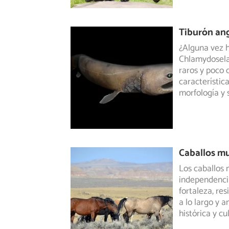
Tiburón an
¿Alguna vez h
Chlamydosela
raros y poco
característic
morfología y 
Caballos m
Los caballos 
independencia
fortaleza, res
a lo largo y 
histórica y cu