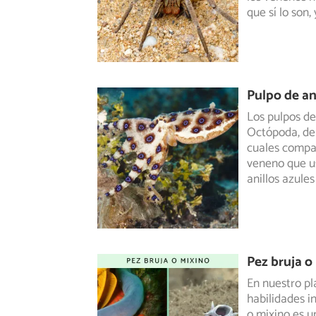
que sí lo son,
Pulpo de an
Los pulpos de
Octópoda, del
cuales compar
veneno que us
anillos azules
Pez bruja o
En nuestro pl
habilidades i
o mixino es 