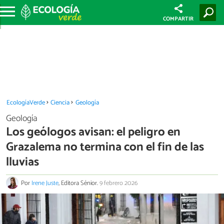
COMPARTIR
EcologíaVerde
Ciencia
Geología
Geología
Los geólogos avisan: el peligro en
Grazalema no termina con el fin de las
lluvias
Por
Irene Juste
, Editora Sénior.
9 febrero 2026