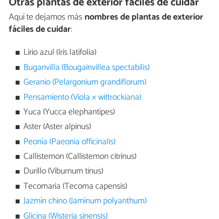
Otras plantas de exterior fáciles de cuidar
Aquí te dejamos más
nombres de plantas de exterior
fáciles de cuidar
:
Lirio azul (Iris latifolia)
Buganvilla (Bougainvillea spectabilis)
Geranio (Pelargonium grandiflorum)
Pensamiento (Viola × wittrockiana)
Yuca (Yucca elephantipes)
Aster (Aster alpinus)
Peonía (Paeonia officinalis)
Callistemon (Callistemon citrinus)
Durillo (Viburnum tinus)
Tecomaria (Tecoma capensis)
Jazmín chino (Jaminum polyanthum)
Glicina (Wisteria sinensis)