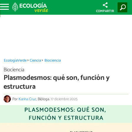
COMPARTIR
EcologíaVerde
Ciencia
Biociencia
Biociencia
Plasmodesmos: qué son, función y
estructura
Por
Karina Cruz
, Bióloga.
17 diciembre 2025