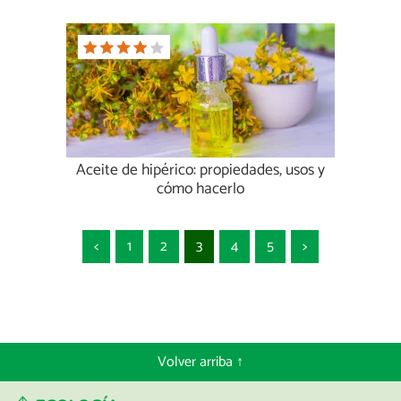
Aceite de hipérico: propiedades, usos y
cómo hacerlo
<
1
2
3
4
5
>
Volver arriba ↑