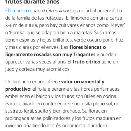
frutos durante años
El limonero
enano (
Citrus limon
) es un árbol perennifolio
de la familia de las rutáceas. El limonero común alcanza
3–6 m de altura, pero hay cultivares enanos como ‘Meyer’
o ‘Eureka’ que se adaptan bien a macetas. Sus ramas
tienen espinas y hojas brillantes, verde oscuro por el haz
y más claras por el envés. Las
flores blancas o
ligeramente rosadas son muy fragantes
y pueden
aparecer varias veces al año. El
fruto cítrico
tiene un
jugo y corteza muy aromáticos.
Un limonero enano ofrece
valor ornamental y
productivo
: el follaje perenne y las flores perfumadas
embellecen el balcón y los frutos son útiles en cocina.
Para cultivarlo en contenedor se necesita pleno sol, un
sustrato fértil, suelto y bien drenado. Su floración
prolongada atrae polinizadores y los frutos maduran en
invierno, añadiendo interés ornamental duradero