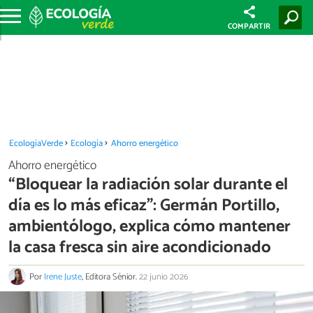
COMPARTIR
EcologíaVerde
Ecología
Ahorro energético
Ahorro energético
“Bloquear la radiación solar durante el
día es lo más eficaz”: Germán Portillo,
ambientólogo, explica cómo mantener
la casa fresca sin aire acondicionado
Por
Irene Juste
, Editora Sénior.
22 junio 2026