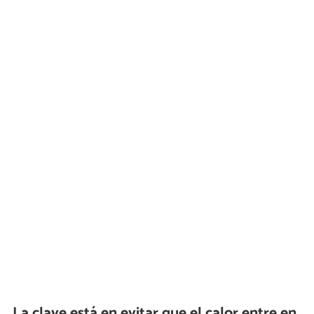
La clave está en evitar que el calor entre en