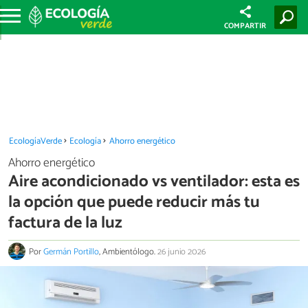
COMPARTIR
EcologíaVerde
Ecología
Ahorro energético
Ahorro energético
Aire acondicionado vs ventilador: esta es
la opción que puede reducir más tu
factura de la luz
Por
Germán Portillo
, Ambientólogo.
26 junio 2026