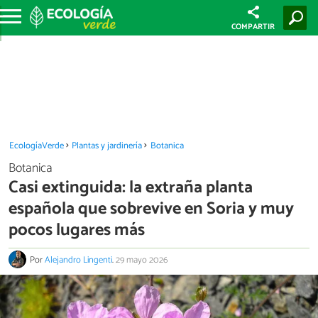
COMPARTIR
EcologíaVerde
Plantas y jardinería
Botanica
Botanica
Casi extinguida: la extraña planta
española que sobrevive en Soria y muy
pocos lugares más
Por
Alejandro Lingenti
.
29 mayo 2026