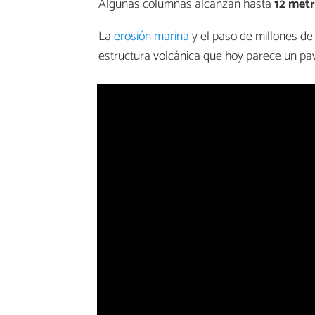
Algunas columnas alcanzan hasta
12 metr
La
erosión marina
y el paso de millones d
estructura volcánica que hoy parece un pav