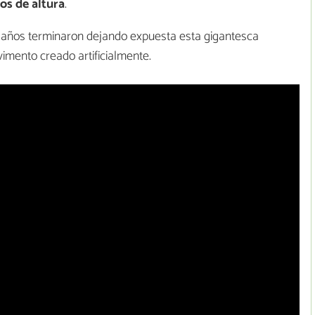
os de altura
.
e años terminaron dejando expuesta esta gigantesca
imento creado artificialmente.