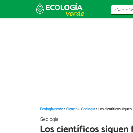
EcologíaVerde
Ciencia
Geología
Los científicos sigue
Geología
Los científicos siguen