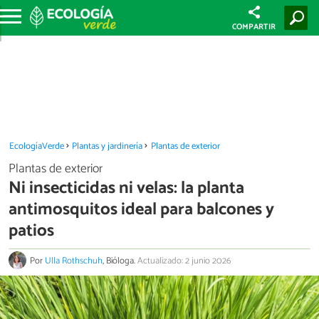
COMPARTIR
EcologíaVerde
Plantas y jardinería
Plantas de exterior
Plantas de exterior
Ni insecticidas ni velas: la planta
antimosquitos ideal para balcones y
patios
Por
Ulla Rothschuh
, Bióloga.
Actualizado: 2 junio 2026