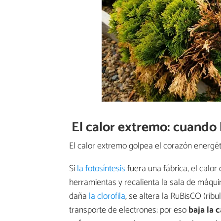
El calor extremo: cuando 
El calor extremo golpea el corazón energéti
Si
la fotosíntesis
fuera una fábrica, el calo
herramientas y recalienta la sala de máquina
daña
la clorofila
, se altera la RuBisCO (rib
transporte de electrones; por eso
baja la 