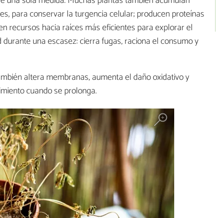
 de una sola medida. Muchas plantas también acumulan
es, para conservar la turgencia celular; producen proteínas
gen recursos hacia raíces más eficientes para explorar el
d durante una escasez: cierra fugas, raciona el consumo y
también altera membranas, aumenta el daño oxidativo y
ndimiento cuando se prolonga.