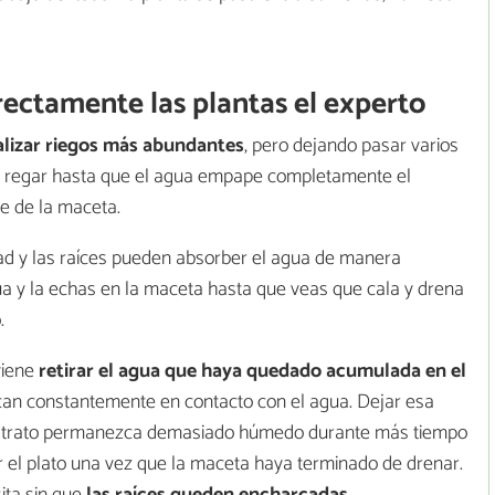
ectamente las plantas el experto
alizar
riegos más abundantes
, pero dejando pasar varios
es regar hasta que el agua empape completamente el
je de la maceta.
dad y las raíces pueden absorber el agua de manera
ua y la echas en la maceta hasta que veas que cala y drena
.
viene
retirar el agua que haya quedado acumulada en el
can constantemente en contacto con el agua. Dejar esa
ustrato permanezca demasiado húmedo durante más tiempo
r el plato una vez que la maceta haya terminado de drenar.
sita sin que
las raíces queden encharcadas.