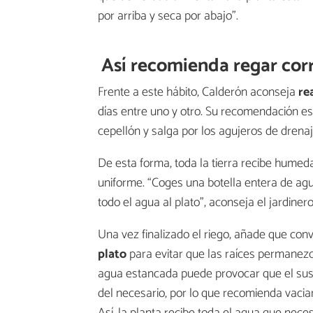
por arriba y seca por abajo”.
Así recomienda regar corr
Frente a este hábito, Calderón aconseja
re
días entre uno y otro. Su recomendación 
cepellón y salga por los agujeros de drena
De esta forma, toda la tierra recibe hume
uniforme. “Coges una botella entera de ag
todo el agua al plato”, aconseja el jardinero
Una vez finalizado el riego, añade que con
plato
para evitar que las raíces permanez
agua estancada puede provocar que el s
del necesario, por lo que recomienda vacia
Así, la planta recibe toda el agua que nece