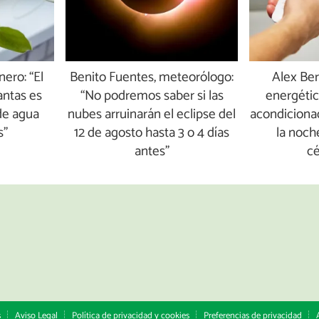
nero: “El
Benito Fuentes, meteorólogo:
Alex Be
lantas es
“No podremos saber si las
energético
de agua
nubes arruinarán el eclipse del
acondiciona
s”
12 de agosto hasta 3 o 4 días
la noch
antes”
c
s
Aviso Legal
Política de privacidad y cookies
Preferencias de privacidad