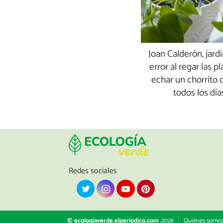
Joan Calderón, jardi
error al regar las p
echar un chorrito 
todos los día
Redes sociales
© ecologiaverde.elperiodico.com
2026
Quiénes somo