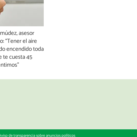
rmúdez, asesor
: “Tener el aire
do encendido toda
e te cuesta 45
éntimos”
Aviso de transparencia sobre anuncios políticos