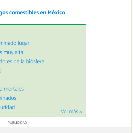
gos comestibles en México
minado lugar
s muy alta
ores de la biósfera
s
so mortales
minados
curidad
Ver más >>