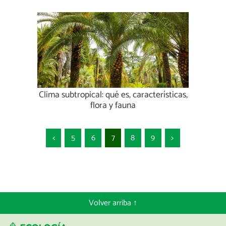
Clima subtropical: qué es, características,
flora y fauna
<
5
6
7
8
9
>
Volver arriba ↑